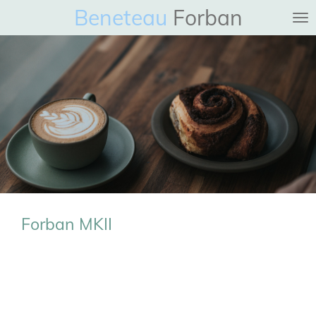
Beneteau
Forban
Ga
direct
naar
de
hoofdinhoud
Forban MKII